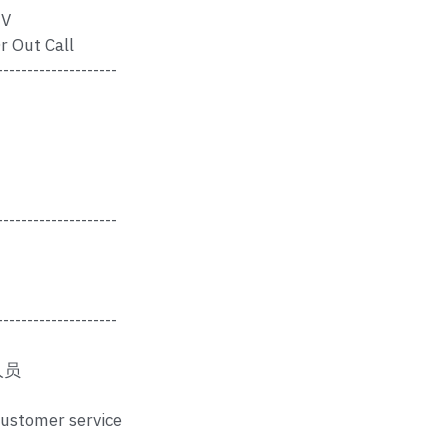
V
r Out Call
--------------------
--------------------
--------------------
人员
customer service