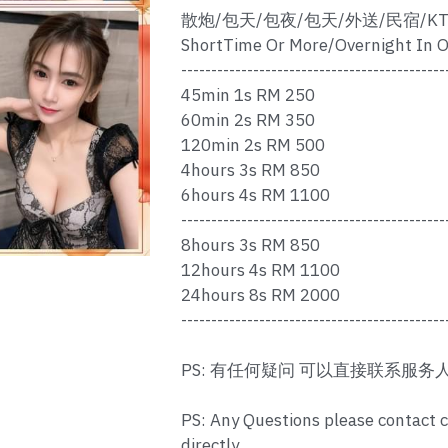
散炮/包天/包夜/包天/外送/民宿/KT
ShortTime Or More/Overnight In O
--------------------------------------------
45min 1s RM 250
60min 2s RM 350
120min 2s RM 500
4hours 3s RM 850
6hours 4s RM 1100
--------------------------------------------
8hours 3s RM 850
12hours 4s RM 1100
24hours 8s RM 2000
--------------------------------------------
PS: 有任何疑问 可以直接联系服务
PS: Any Questions please contact 
directly