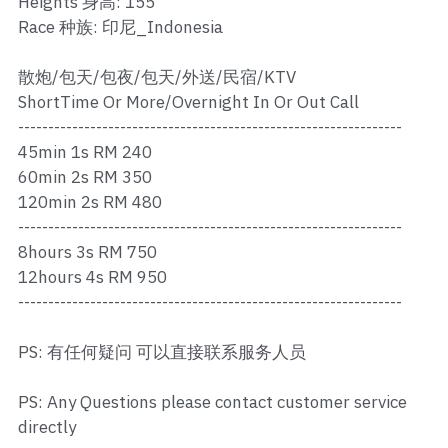
Heights 身高: 155
Ros Merah
Race 种族: 印尼_Indonesia
Permas 1
散炮/包天/包夜/包天/外送/民宿/KTV
Permas 2
ShortTime Or More/Overnight In Or Out Call
----------------------------------------------------------------
Kebun Teh
45min 1s RM 240
60min 2s RM 350
JB Town 1
120min 2s RM 480
----------------------------------------------------------------
JB Town 2
8hours 3s RM 750
12hours 4s RM 950
JB Town 3
----------------------------------------------------------------
JB Town 4
PS: 有任何疑问 可以直接联系服务人员
JB Town 5
PS: Any Questions please contact customer service
JB Town Sentosa
directly