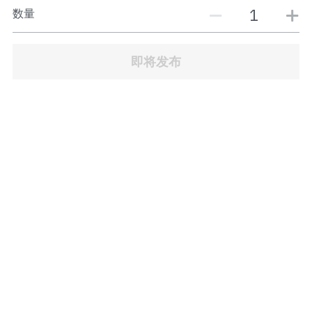
JB Town Center
数量
JB Town Century
即将发布
JB Town CIQ 1
JB Town CIQ 2