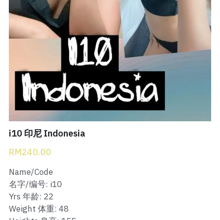
Bukit Indah 1
Bukit Indah 2
Bukit Indah 3
Skudai Baru
Taman Daya
Mount Austin 1
i10 印尼 Indonesia
RM240.00
Mount Austin 2
Name/Code
Desa Tebrau 1
名字/编号: i10
Yrs 年龄: 22
Desa Tebrau 2
Weight 体重: 48