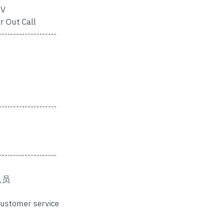
V
r Out Call
--------------------
--------------------
--------------------
人员
customer service