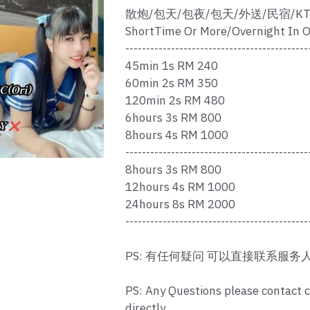
散炮/包天/包夜/包天/外送/民宿/KT
ShortTime Or More/Overnight In O
--------------------------------------------
45min 1s RM 240
60min 2s RM 350
120min 2s RM 480
6hours 3s RM 800
8hours 4s RM 1000
--------------------------------------------
8hours 3s RM 800
12hours 4s RM 1000
24hours 8s RM 2000
--------------------------------------------
PS: 有任何疑问 可以直接联系服务
PS: Any Questions please contact 
directly