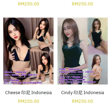
Ros Merah
RM250.00
RM250.00
Permas 1
Permas 2
Kebun Teh
JB Town 1
JB Town 2
JB Town 3
JB Town 4
JB Town 5
Cheese 印尼 Indonesia
Cindy 印尼 Indonesia
RM250.00
RM250.00
JB Town Sentosa