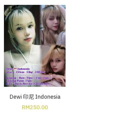
JB Town Center
JB Town Century
JB Town CIQ 1
JB Town CIQ 2
Dewi 印尼 Indonesia
RM250.00