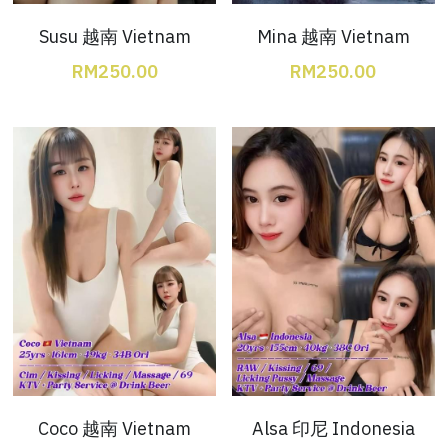
Susu 越南 Vietnam
Mina 越南 Vietnam
Bukit Indah 1
RM250.00
RM250.00
Bukit Indah 2
Bukit Indah 3
Skudai Baru
Taman Daya
Mount Austin 1
Mount Austin 2
Desa Tebrau 1
Desa Tebrau 2
Coco 越南 Vietnam
Alsa 印尼 Indonesia