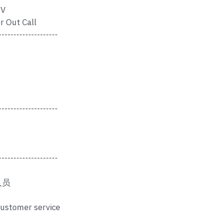
V
r Out Call
--------------------
--------------------
--------------------
人员
customer service