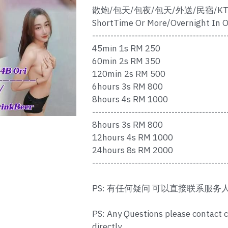
散炮/包天/包夜/包天/外送/民宿/KT
ShortTime Or More/Overnight In O
--------------------------------------------
45min 1s RM 250
60min 2s RM 350
120min 2s RM 500
6hours 3s RM 800
8hours 4s RM 1000
--------------------------------------------
8hours 3s RM 800
12hours 4s RM 1000
24hours 8s RM 2000
--------------------------------------------
PS: 有任何疑问 可以直接联系服务
PS: Any Questions please contact 
directly