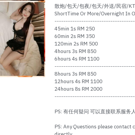
散炮/包天/包夜/包天/外送/民宿/KT
ShortTime Or More/Overnight In O
--------------------------------------------
45min 1s RM 250
60min 2s RM 350
120min 2s RM 500
4hours 3s RM 850
6hours 4s RM 1100
--------------------------------------------
8hours 3s RM 850
12hours 4s RM 1100
24hours 8s RM 2000
--------------------------------------------
PS: 有任何疑问 可以直接联系服务
PS: Any Questions please contact 
directly