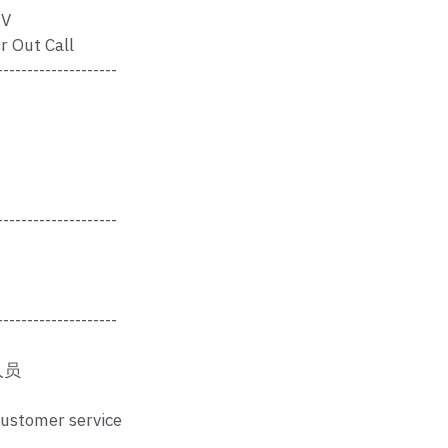
V
r Out Call
--------------------
--------------------
--------------------
人员
customer service